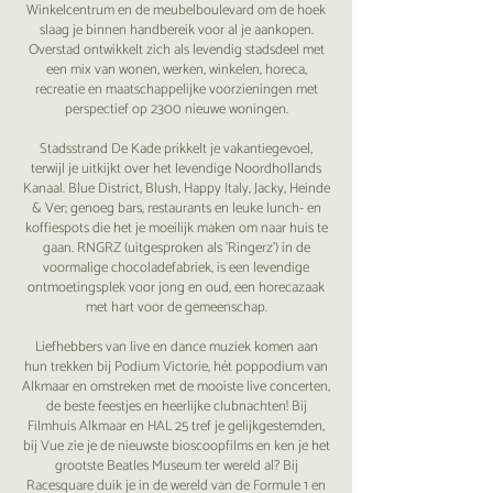
Winkelcentrum en de meubelboulevard om de hoek
slaag je binnen handbereik voor al je aankopen.
Overstad ontwikkelt zich als levendig stadsdeel met
een mix van wonen, werken, winkelen, horeca,
recreatie en maatschappelijke voorzieningen met
perspectief op 2300 nieuwe woningen.
Stadsstrand De Kade prikkelt je vakantiegevoel,
terwijl je uitkijkt over het levendige Noordhollands
Kanaal. Blue District, Blush, Happy Italy, Jacky, Heinde
& Ver; genoeg bars, restaurants en leuke lunch- en
koffiespots die het je moeilijk maken om naar huis te
gaan. RNGRZ (uitgesproken als 'Ringerz') in de
voormalige chocoladefabriek, is een levendige
ontmoetingsplek voor jong en oud, een horecazaak
met hart voor de gemeenschap.
Liefhebbers van live en dance muziek komen aan
hun trekken bij Podium Victorie, hét poppodium van
Alkmaar en omstreken met de mooiste live concerten,
de beste feestjes en heerlijke clubnachten! Bij
Filmhuis Alkmaar en HAL 25 tref je gelijkgestemden,
bij Vue zie je de nieuwste bioscoopfilms en ken je het
grootste Beatles Museum ter wereld al? Bij
Racesquare duik je in de wereld van de Formule 1 en