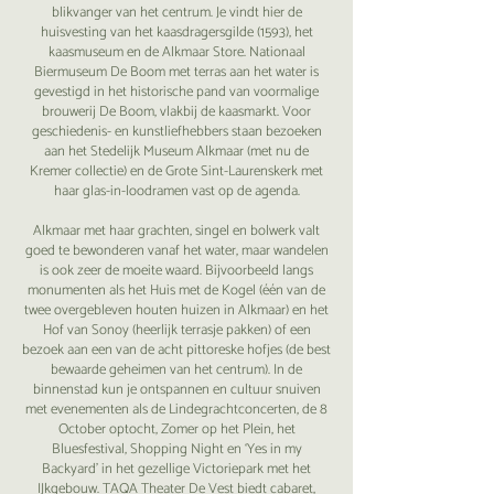
blikvanger van het centrum. Je vindt hier de
huisvesting van het kaasdragersgilde (1593), het
kaasmuseum en de Alkmaar Store. Nationaal
Biermuseum De Boom met terras aan het water is
gevestigd in het historische pand van voormalige
brouwerij De Boom, vlakbij de kaasmarkt. Voor
geschiedenis- en kunstliefhebbers staan bezoeken
aan het Stedelijk Museum Alkmaar (met nu de
Kremer collectie) en de Grote Sint-Laurenskerk met
haar glas-in-loodramen vast op de agenda.
Alkmaar met haar grachten, singel en bolwerk valt
goed te bewonderen vanaf het water, maar wandelen
is ook zeer de moeite waard. Bijvoorbeeld langs
monumenten als het Huis met de Kogel (één van de
twee overgebleven houten huizen in Alkmaar) en het
Hof van Sonoy (heerlijk terrasje pakken) of een
bezoek aan een van de acht pittoreske hofjes (de best
bewaarde geheimen van het centrum). In de
binnenstad kun je ontspannen en cultuur snuiven
met evenementen als de Lindegrachtconcerten, de 8
October optocht, Zomer op het Plein, het
Bluesfestival, Shopping Night en ‘Yes in my
Backyard’ in het gezellige Victoriepark met het
IJkgebouw. TAQA Theater De Vest biedt cabaret,