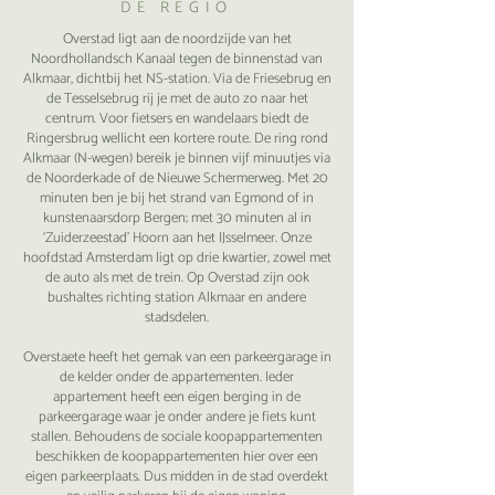
DE REGIO
Overstad ligt aan de noordzijde van het
Noordhollandsch Kanaal tegen de binnenstad van
Alkmaar, dichtbij het NS-station. Via de Friesebrug en
de Tesselsebrug rij je met de auto zo naar het
centrum. Voor fietsers en wandelaars biedt de
Ringersbrug wellicht een kortere route. De ring rond
Alkmaar (N-wegen) bereik je binnen vijf minuutjes via
de Noorderkade of de Nieuwe Schermerweg. Met 20
minuten ben je bij het strand van Egmond of in
kunstenaarsdorp Bergen; met 30 minuten al in
‘Zuiderzeestad’ Hoorn aan het IJsselmeer. Onze
hoofdstad Amsterdam ligt op drie kwartier, zowel met
de auto als met de trein. Op Overstad zijn ook
bushaltes richting station Alkmaar en andere
stadsdelen.
Overstaete heeft het gemak van een parkeergarage in
de kelder onder de appartementen. Ieder
appartement heeft een eigen berging in de
parkeergarage waar je onder andere je fiets kunt
stallen. Behoudens de sociale koopappartementen
beschikken de koopappartementen hier over een
eigen parkeerplaats. Dus midden in de stad overdekt