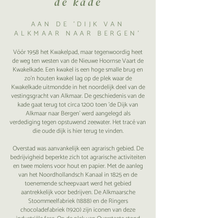
de kade
AAN DE ’DIJK VAN
ALKMAAR NAAR BERGEN’
Vóór 1958 het Kwakelpad, maar tegenwoordig heet
de weg ten westen van de Nieuwe Hoornse Vaart de
Kwakelkade. Een kwakel is een hoge smalle brug en
zo’n houten kwakel lag op de plek waar de
Kwakelkade uitmondde in het noordelijk deel van de
vestingsgracht van Alkmaar. De geschiedenis van de
kade gaat terug tot circa 1200 toen 'de Dijk van
Alkmaar naar Bergen' werd aangelegd als
verdediging tegen opstuwend zeewater. Het tracé van
die oude dijk is hier terug te vinden.
Overstad was aanvankelijk een agrarisch gebied. De
bedrijvigheid beperkte zich tot agrarische activiteiten
en twee molens voor hout en papier. Met de aanleg
van het Noordhollandsch Kanaal in 1825 en de
toenemende scheepvaart werd het gebied
aantrekkelijk voor bedrijven. De Alkmaarsche
Stoommeelfabriek (1888) en de Ringers
chocoladefabriek (1920) zijn iconen van deze