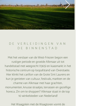
DE VERLEIDINGEN VAN
DE BINNENSTAD
Met het verslaan van de West-Friezen begon een
rustiger periode en groeide Alkmaar uit tot
handelsstad met weegrecht (1365) en kaasmarkt in het
historische centrum op loopafstand van Overstaete.
Hier klinkt het carillon van de Grote Sint Laurens en
kun je genieten van cultuur, festivals, markten en de
charme van Alkmaar met haar grachten,
monumenten, knusse straatjes, terrassen en gezellige
horeca. Zin om te shoppen? Alkmaar staat in de top
10 winkelsteden van Nederland!
Het Waagplein met de Waagtoren vormt de