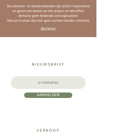
De exterieur- en interieurbeelden zijn artist's impressions
en geven een beeld van het project en betreffen
derhalve geen bindende verkoopstukken.
Hieraan kunnen dan ook geen rechten worden ontleend.
disclaimer
NIEUWSBRIEF
AANMELDEN
VERKOOP