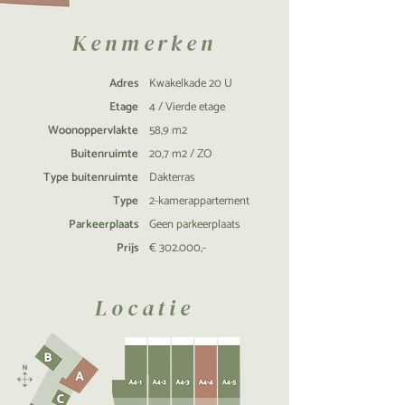
Kenmerken
Adres
Kwakelkade 20 U
Etage
4 / Vierde etage
Woonoppervlakte
58,9 m2
Buitenruimte
20,7 m2 / ZO
Type buitenruimte
Dakterras
Type
2-kamerappartement
Parkeerplaats
Geen parkeerplaats
Prijs
€ 302.000,-
Locatie