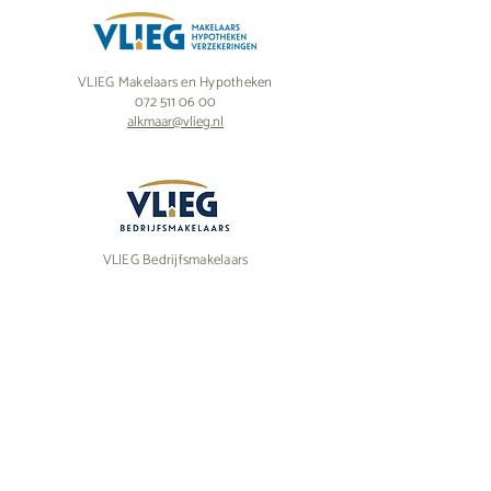
VLIEG Makelaars en Hypotheken
072 511 06 00
alkmaar@vlieg.nl
VLIEG Bedrijfsmakelaars
072 541 41 41
bog@vliegbog.nl
Robijnstraat 7
1812 RB Alkmaar
Maandag t/m vrijdag
08:45 tot 17:15 uur
Buiten kantoortijden op afspraak.